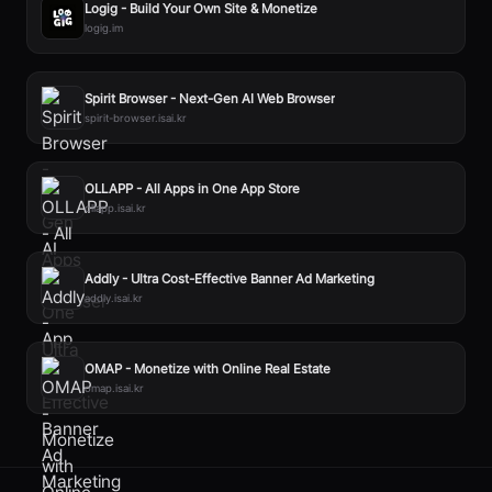
Logig - Build Your Own Site & Monetize
logig.im
Spirit Browser - Next-Gen AI Web Browser
spirit-browser.isai.kr
OLLAPP - All Apps in One App Store
ollapp.isai.kr
Addly - Ultra Cost-Effective Banner Ad Marketing
addly.isai.kr
OMAP - Monetize with Online Real Estate
omap.isai.kr