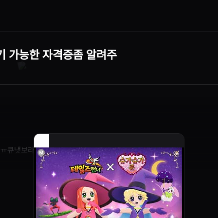
연기 가능한 자격증좀 알려주
발 ㅠㅠ큐냇보라는디 뭐 겹치는거 찾디못러겟고 제발 ㅠㅠ
다: